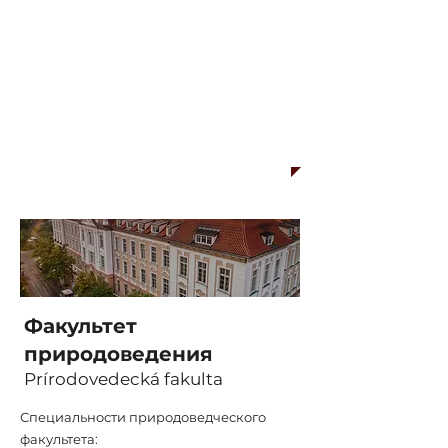
!
Бесплатный бонус к
каждой программе:
Полное сопровождение нашего
специалиста по получению
студенческой визы. От сбора и
контроля документов, до вклейки
студенческой визы в паспорт.
Факультет
природоведения
Prírodovedecká fakulta
Специальности
природоведческого
факультета: